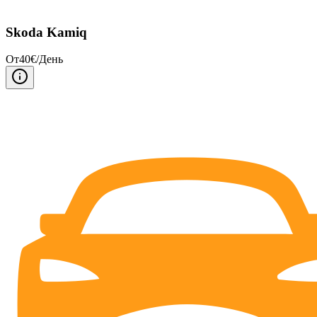
Skoda Kamiq
От
40
€/
День