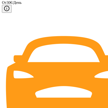
От
30
€/
День