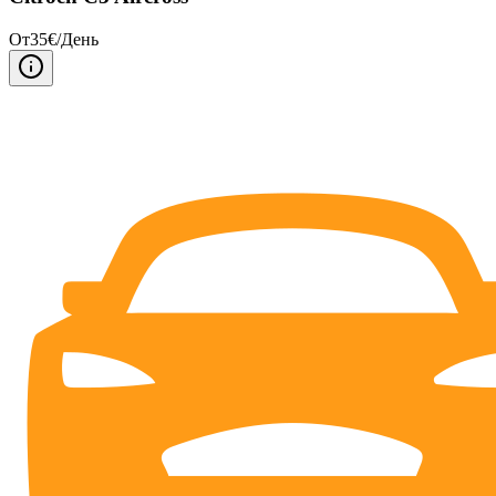
От
35
€/
День