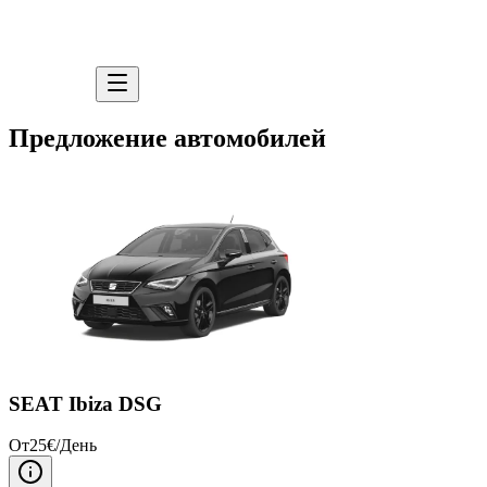
Предложение автомобилей
SEAT Ibiza DSG
От
25
€/
День