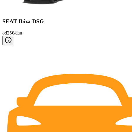
SEAT Ibiza DSG
od
25
€/
dan