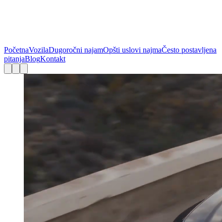
Početna
Vozila
Dugoročni najam
Opšti uslovi najma
Često postavljena
pitanja
Blog
Kontakt