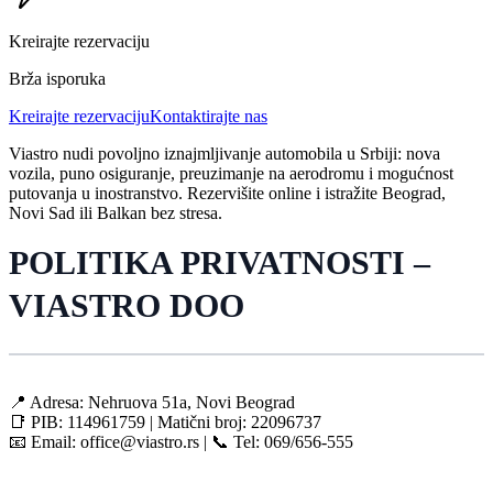
Kreirajte rezervaciju
Brža isporuka
Kreirajte rezervaciju
Kontaktirajte nas
Viastro nudi povoljno iznajmljivanje automobila u Srbiji: nova
vozila, puno osiguranje, preuzimanje na aerodromu i mogućnost
putovanja u inostranstvo. Rezervišite online i istražite Beograd,
Novi Sad ili Balkan bez stresa.
POLITIKA PRIVATNOSTI –
VIASTRO DOO
📍 Adresa: Nehruova 51a, Novi Beograd
📑 PIB: 114961759 | Matični broj: 22096737
📧 Email: office@viastro.rs | 📞 Tel: 069/656-555