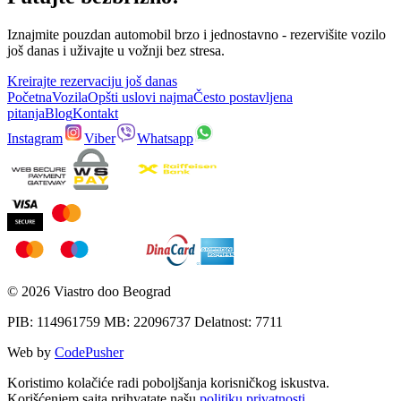
Iznajmite pouzdan automobil brzo i jednostavno - rezervišite vozilo
još danas i uživajte u vožnji bez stresa.
Kreirajte rezervaciju još danas
Početna
Vozila
Opšti uslovi najma
Često postavljena
pitanja
Blog
Kontakt
Instagram
Viber
Whatsapp
©
2026
Viastro doo Beograd
PIB
: 114961759
MB
: 22096737
Delatnost
: 7711
Web by
CodePusher
Koristimo kolačiće radi poboljšanja korisničkog iskustva.
Korišćenjem sajta prihvatate našu
politiku privatnosti
.