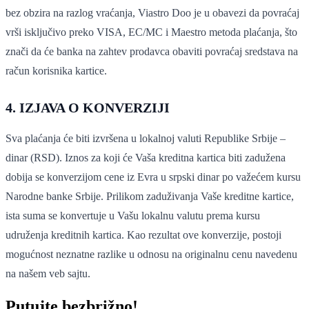
bez obzira na razlog vraćanja, Viastro Doo je u obavezi da povraćaj
vrši isključivo preko VISA, EC/MC i Maestro metoda plaćanja, što
znači da će banka na zahtev prodavca obaviti povraćaj sredstava na
račun korisnika kartice.
4. IZJAVA O KONVERZIJI
Sva plaćanja će biti izvršena u lokalnoj valuti Republike Srbije –
dinar (RSD). Iznos za koji će Vaša kreditna kartica biti zadužena
dobija se konverzijom cene iz Evra u srpski dinar po važećem kursu
Narodne banke Srbije. Prilikom zaduživanja Vaše kreditne kartice,
ista suma se konvertuje u Vašu lokalnu valutu prema kursu
udruženja kreditnih kartica. Kao rezultat ove konverzije, postoji
mogućnost neznatne razlike u odnosu na originalnu cenu navedenu
na našem veb sajtu.
Putujte bezbrižno!