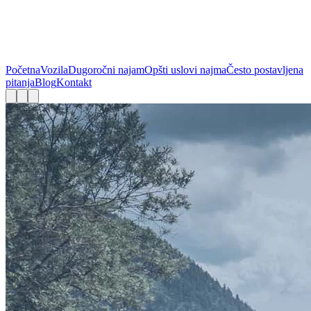
Početna
Vozila
Dugoročni najam
Opšti uslovi najma
Često postavljena
pitanja
Blog
Kontakt