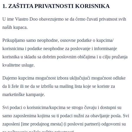
1. ZAŠTITA PRIVATNOSTI KORISNIKA
U ime Viastro Doo obavezujemo se da ćemo čuvati privatnost svih
naših kupaca.
Prikupljamo samo neophodne, osnovne podatke o kupcima/
korisnicima i podatke neophodne za poslovanje i informisanje
korisnika u skladu sa dobrim poslovnim običajima i u cilju pružanja
kvalitetne usluge.
Dajemo kupcima mogućnost izbora uključujući mogućnost odluke
da li žele ili ne da se izbrišu sa mailing lista koje se koriste za
marketinške kampanje.
Svi podaci o korisnicima/kupcima se strogo čuvaju i dostupni su
samo zaposlenima kojima su ti podaci nužni za obavljanje posla. Svi
zaposleni [ime prodajnog mesta] (i poslovni partneri) odgovorni su