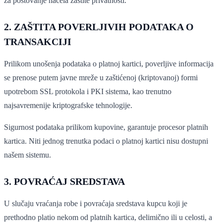
za poštovanje načela zaštite privatnosti.
2. ZAŠTITA POVERLJIVIH PODATAKA O
TRANSAKCIJI
Prilikom unošenja podataka o platnoj kartici, poverljive informacija
se prenose putem javne mreže u zaštićenoj (kriptovanoj) formi
upotrebom SSL protokola i PKI sistema, kao trenutno
najsavremenije kriptografske tehnologije.
Sigurnost podataka prilikom kupovine, garantuje procesor platnih
kartica. Niti jednog trenutka podaci o platnoj kartici nisu dostupni
našem sistemu.
3. POVRAĆAJ SREDSTAVA
U slučaju vraćanja robe i povraćaja sredstava kupcu koji je
prethodno platio nekom od platnih kartica, delimično ili u celosti, a