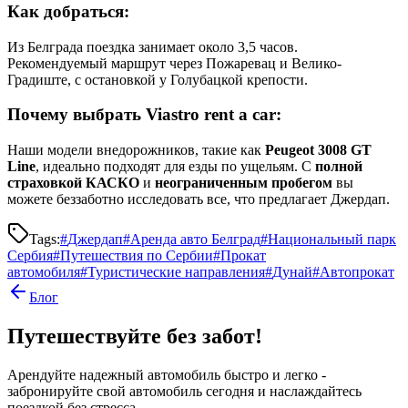
Как добраться:
Из Белграда поездка занимает около 3,5 часов.
Рекомендуемый маршрут через Пожаревац и Велико-
Градиште, с остановкой у Голубацкой крепости.
Почему выбрать Viastro rent a car:
Наши модели внедорожников, такие как
Peugeot 3008 GT
Line
, идеально подходят для езды по ущельям. С
полной
страховкой КАСКО
и
неограниченным пробегом
вы
можете беззаботно исследовать все, что предлагает Джердап.
Tags:
#
Джердап
#
Аренда авто Белград
#
Национальный парк
Сербия
#
Путешествия по Сербии
#
Прокат
автомобиля
#
Туристические направления
#
Дунай
#
Автопрокат
Блог
Путешествуйте без забот!
Арендуйте надежный автомобиль быстро и легко -
забронируйте свой автомобиль сегодня и наслаждайтесь
поездкой без стресса.